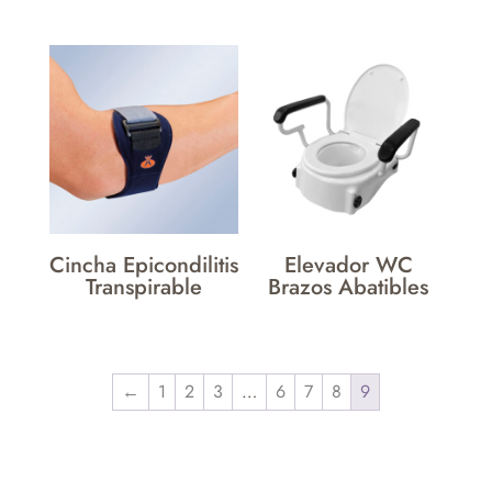
Cincha Epicondilitis
Elevador WC
Transpirable
Brazos Abatibles
←
1
2
3
…
6
7
8
9