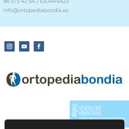
96 573 42 54 / 630444423
info@ortopediabondia.es