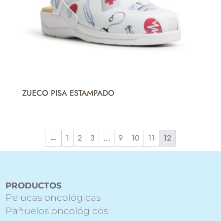
ZUECO PISA ESTAMPADO
←
1
2
3
…
9
10
11
12
PRODUCTOS
Pelucas oncológicas
Pañuelos oncológicos