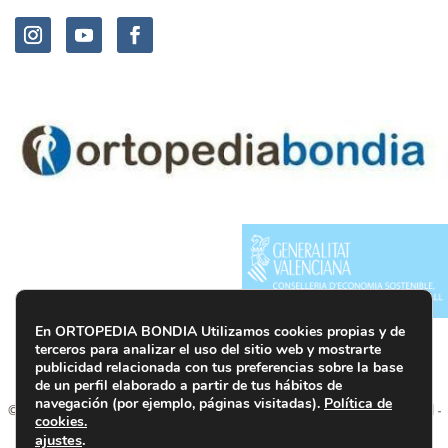
En ORTOPEDIA BONDIA Utilizamos cookies propias y de
terceros para analizar el uso del sitio web y mostrarte
publicidad relacionada con tus preferencias sobre la base
de un perfil elaborado a partir de tus hábitos de
Web realizada por
Factoria d’Idees
navegación (por ejemplo, páginas visitadas).
Política de
©2023 OrtopediaBondia. Todos los derechos reservados.
Privacidad
-
cookies.
Aviso legal -
Cookies
-
Accesibilidad
-
Condiciones de compra
ajustes
.