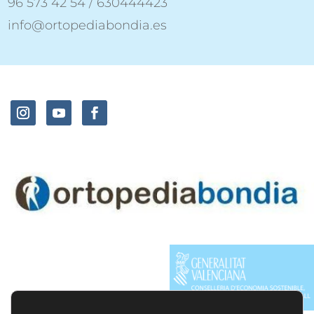
96 573 42 54 / 630444423
info@ortopediabondia.es