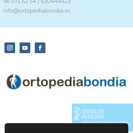
96 573 42 54 / 630444423
info@ortopediabondia.es