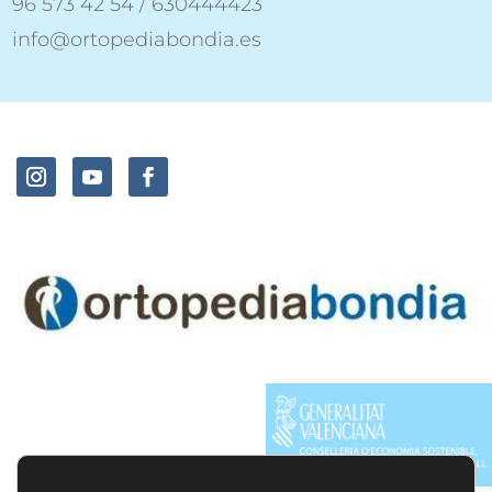
96 573 42 54 / 630444423
info@ortopediabondia.es