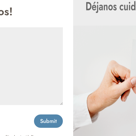
os!
Submit