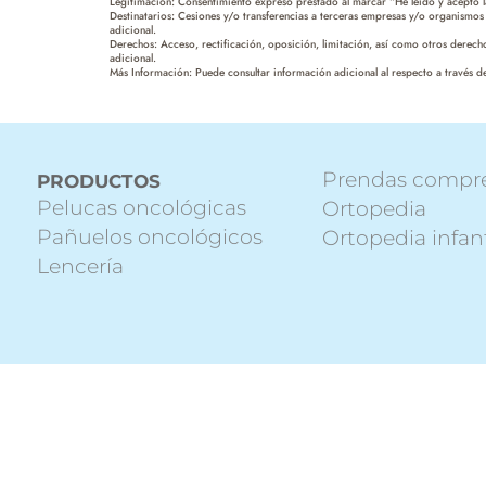
Legitimación: Consentimiento expreso prestado al marcar “He leído y acepto la
Destinatarios: Cesiones y/o transferencias a terceras empresas y/o organismos 
adicional.
Derechos: Acceso, rectificación, oposición, limitación, así como otros derec
adicional.
Más Información: Puede consultar información adicional al respecto a través de
Prendas compr
PRODUCTOS
Pelucas oncológicas
Ortopedia
Pañuelos oncológicos
Ortopedia infant
Lencería