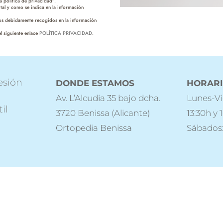
 política de privacidad”.
tal y como se indica en la información
hos debidamente recogidos en la información
l siguiente enlace
POLÍTICA PRIVACIDAD
.
esión
DONDE ESTAMOS
HORAR
Av. L’Alcudia 35 bajo dcha.
Lunes-Vi
il
3720 Benissa (Alicante)
13:30h y 
Ortopedia Benissa
Sábados: