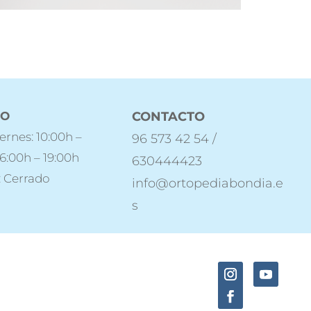
IO
CONTACTO
ernes: 10:00h –
96 573 42 54 /
16:00h – 19:00h
630444423
 Cerrado
info@ortopediabondia.e
s