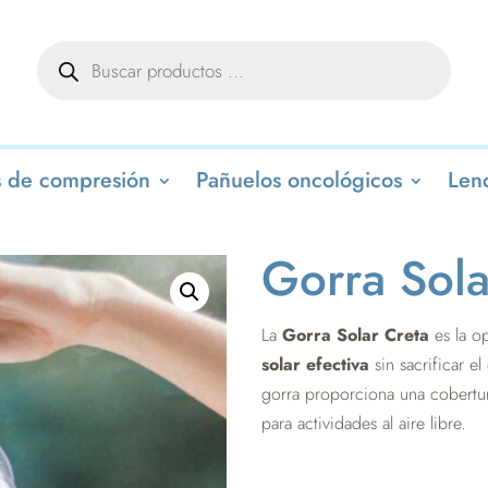
Búsqueda
de
productos
 de compresión
Pañuelos oncológicos
Lenc
Gorra Sola
La
Gorra Solar Creta
es la o
solar efectiva
sin sacrificar e
gorra proporciona una cobertura
para actividades al aire libre.