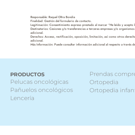
Responsable: Raquel Oltra Bondia
Finalidad: Gestión del formulario de contacto.
Legitimación: Consentimiento expreso prestado al marcar “He leído y acepto la
Destinatarios: Cesiones y/o transferencias a terceras empresas y/o organismos 
adicional.
Derechos: Acceso, rectificación, oposición, limitación, así como otros derec
adicional.
Más Información: Puede consultar información adicional al respecto a través de
Prendas compr
PRODUCTOS
Pelucas oncológicas
Ortopedia
Pañuelos oncológicos
Ortopedia infant
Lencería