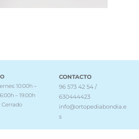
IO
CONTACTO
ernes: 10:00h –
96 573 42 54 /
16:00h – 19:00h
630444423
 Cerrado
info@ortopediabondia.e
s