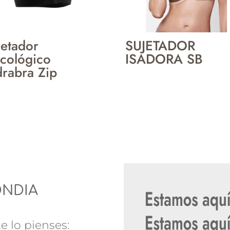
jetador
SUJETADOR
cológico
ISADORA SB
drabra Zip
ONDIA
e lo pienses: