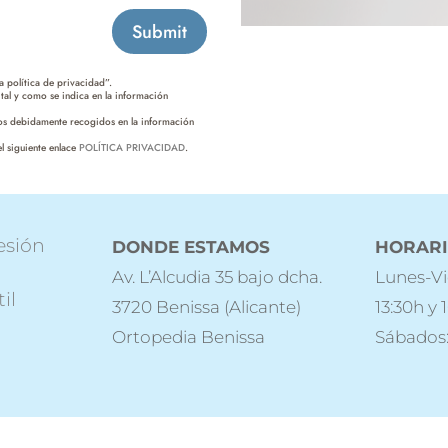
Submit
 política de privacidad”.
tal y como se indica en la información
hos debidamente recogidos en la información
l siguiente enlace
POLÍTICA PRIVACIDAD
.
esión
DONDE ESTAMOS
HORAR
Av. L’Alcudia 35 bajo dcha.
Lunes-Vi
il
3720 Benissa (Alicante)
13:30h y 
Ortopedia Benissa
Sábados: