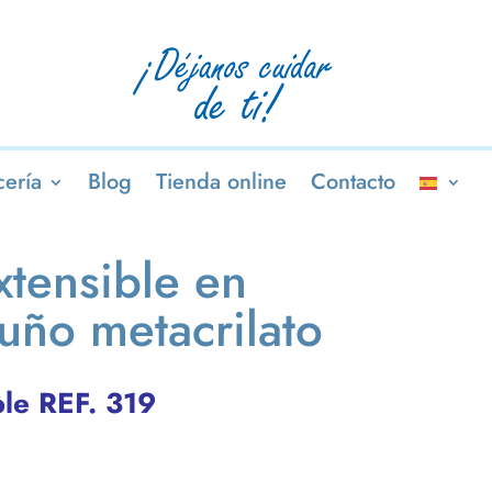
ería
Blog
Tienda online
Contacto
xtensible en
uño metacrilato
ble REF. 319