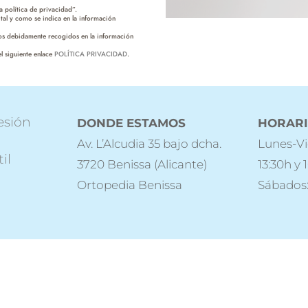
 política de privacidad”.
tal y como se indica en la información
hos debidamente recogidos en la información
l siguiente enlace
POLÍTICA PRIVACIDAD
.
esión
DONDE ESTAMOS
HORAR
Av. L’Alcudia 35 bajo dcha.
Lunes-Vi
il
3720 Benissa (Alicante)
13:30h y 
Ortopedia Benissa
Sábados: