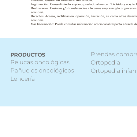
Finalidad: Gestión del formulario de contacto.
Legitimación: Consentimiento expreso prestado al marcar “He leído y acepto la
Destinatarios: Cesiones y/o transferencias a terceras empresas y/o organismos 
adicional.
Derechos: Acceso, rectificación, oposición, limitación, así como otros derec
adicional.
Más Información: Puede consultar información adicional al respecto a través de
Prendas compr
PRODUCTOS
Pelucas oncológicas
Ortopedia
Pañuelos oncológicos
Ortopedia infant
Lencería