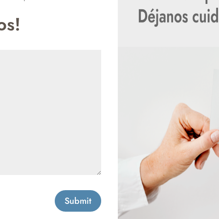
os!
Submit