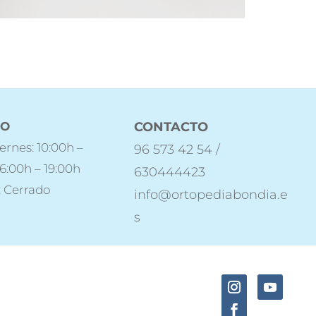
IO
CONTACTO
ernes: 10:00h –
96 573 42 54 /
16:00h – 19:00h
630444423
 Cerrado
info@ortopediabondia.e
s