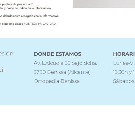
 política de privacidad”.
tal y como se indica en la información
hos debidamente recogidos en la información
l siguiente enlace
POLÍTICA PRIVACIDAD
.
esión
DONDE ESTAMOS
HORAR
Av. L’Alcudia 35 bajo dcha.
Lunes-Vi
il
3720 Benissa (Alicante)
13:30h y 
Ortopedia Benissa
Sábados: