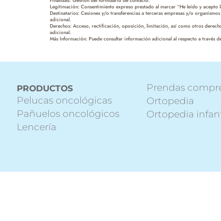
Finalidad: Gestión del formulario de contacto.
Legitimación: Consentimiento expreso prestado al marcar “He leído y acepto la
Destinatarios: Cesiones y/o transferencias a terceras empresas y/o organismos 
adicional.
Derechos: Acceso, rectificación, oposición, limitación, así como otros derec
adicional.
Más Información: Puede consultar información adicional al respecto a través de
Prendas compr
PRODUCTOS
Pelucas oncológicas
Ortopedia
Pañuelos oncológicos
Ortopedia infant
Lencería