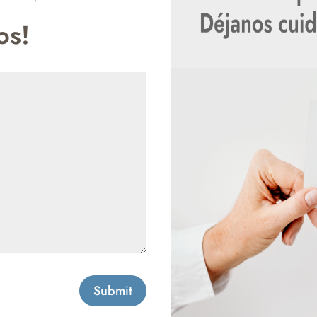
os!
Submit