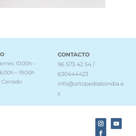
IO
CONTACTO
ernes: 10:00h –
96 573 42 54 /
16:00h – 19:00h
630444423
 Cerrado
info@ortopediabondia.e
s