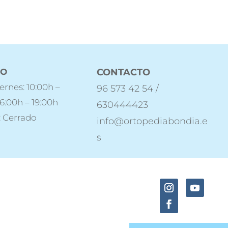
IO
CONTACTO
ernes: 10:00h –
96 573 42 54 /
16:00h – 19:00h
630444423
 Cerrado
info@ortopediabondia.e
s