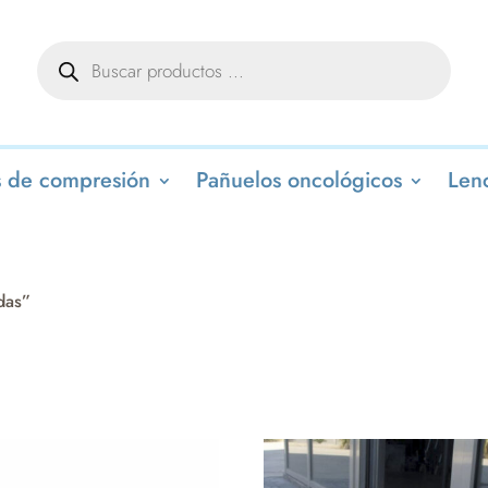
Búsqueda
de
productos
 de compresión
Pañuelos oncológicos
Lenc
das”