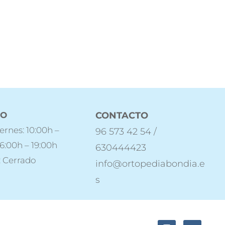
IO
CONTACTO
ernes: 10:00h –
96 573 42 54 /
16:00h – 19:00h
630444423
 Cerrado
info@ortopediabondia.e
s