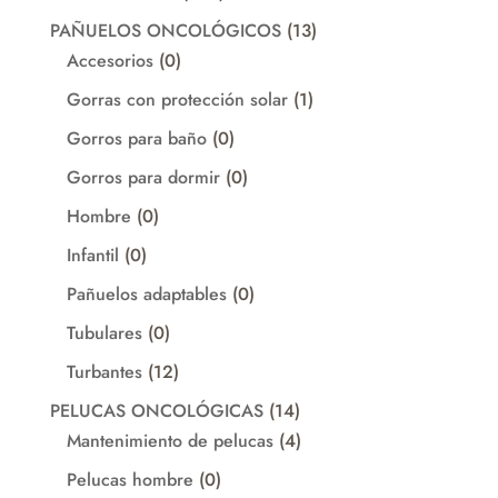
productos
13
PAÑUELOS ONCOLÓGICOS
13
0
productos
Accesorios
0
productos
1
Gorras con protección solar
1
producto
0
Gorros para baño
0
productos
0
Gorros para dormir
0
productos
0
Hombre
0
productos
0
Infantil
0
productos
0
Pañuelos adaptables
0
productos
0
Tubulares
0
productos
12
Turbantes
12
productos
14
PELUCAS ONCOLÓGICAS
14
productos
4
Mantenimiento de pelucas
4
productos
0
Pelucas hombre
0