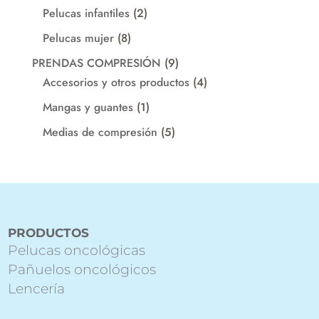
productos
2
Pelucas infantiles
2
productos
8
Pelucas mujer
8
productos
9
PRENDAS COMPRESIÓN
9
productos
4
Accesorios y otros productos
4
productos
1
Mangas y guantes
1
producto
5
Medias de compresión
5
productos
PRODUCTOS
Pelucas oncológicas
Pañuelos oncológicos
Lencería