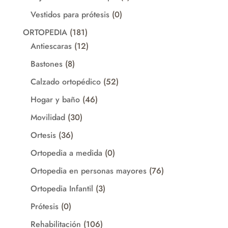
producto
0
Vestidos para prótesis
0
productos
181
ORTOPEDIA
181
productos
12
Antiescaras
12
productos
8
Bastones
8
productos
52
Calzado ortopédico
52
productos
46
Hogar y baño
46
productos
30
Movilidad
30
productos
36
Ortesis
36
productos
0
Ortopedia a medida
0
productos
76
Ortopedia en personas mayores
76
productos
3
Ortopedia Infantil
3
productos
0
Prótesis
0
productos
106
Rehabilitación
106