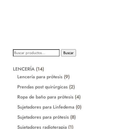
Buscar
Buscar
por:
14
LENCERÍA
14
productos
9
Lencería para prótesis
9
productos
2
Prendas post quirúrgicas
2
productos
4
Ropa de baño para prótesis
4
productos
0
Sujetadores para Linfedema
0
productos
8
Sujetadores para prótesis
8
productos
1
Sujetadores radioterapia
1